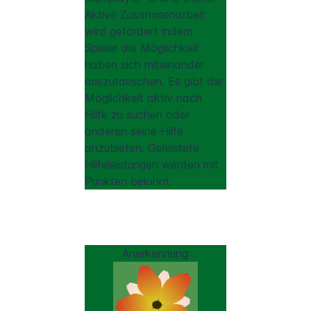
Aktive Zusammenarbeit
wird gefördert indem
Spieler die Möglichkeit
haben sich miteinander
auszutauschen. Es gibt die
Möglichkeit aktiv nach
Hilfe zu suchen oder
anderen seine Hilfe
anzubieten. Geleistete
Hilfeleistungen werden mit
Punkten belohnt.
Anerkennung