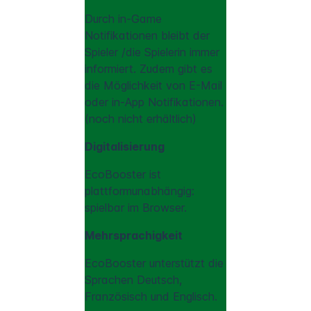
Durch in-Game
Notifikationen bleibt der
Spieler /die Spielerin immer
informiert. Zudem gibt es
die Möglichkeit von E-Mail
oder in-App Notifikationen.
(noch nicht erhältlich)
Digitalisierung
EcoBooster ist
plattformunabhängig:
spielbar im Browser.
Mehrsprachigkeit
EcoBooster unterstützt die
Sprachen Deutsch,
Französisch und Englisch.