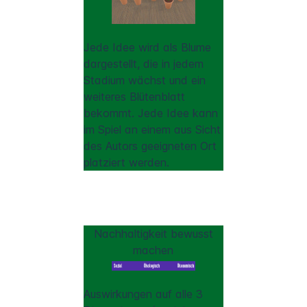
Jede Idee wird als Blume
dargestellt, die in jedem
Stadium wächst und ein
weiteres Blütenblatt
bekommt. Jede Idee kann
im Spiel an einem aus Sicht
des Autors geeigneten Ort
platziert werden.
Nachhaltigkeit bewusst
machen
Auswirkungen auf alle 3