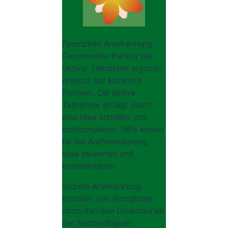
Finanzielle Anerkennung:
Gesammelte Punkte bei
aktiver Teilnahme ergeben
Anrecht auf konkrete
Prämien. Die aktive
Teilnahme erfolgt durch:
eine Idee erstellen und
ausformulieren, Hilfe leisten
für die Ausformulierung,
Idee bewerten und
kommentieren.
Soziale Anerkennung:
Erstellen von Ranglisten
nach den drei Dimensionen
der Nachhaltigkeit.