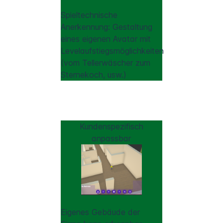
Spieltechnische
Anerkennung: Gestaltung
eines eigenen Avatar mit
Levelaufstiegsmöglichkeiten
(vom Tellerwäscher zum
Sternekoch, usw.)
Kundenspezifisch
anpassbar
Eigenes Gebäude der