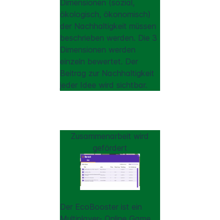
Dimensionen (sozial,
ökologisch, ökonomisch)
der Nachhaltigkeit müssen
beschrieben werden. Die 3
Dimensionen werden
einzeln bewertet. Der
Beitrag zur Nachhaltigkeit
jeder Idee wird sichtbar.
Zusammenarbeit wird
gefördert
Der EcoBooster ist ein
Multiplayer- Online Game.