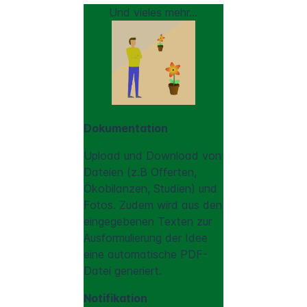
Und vieles mehr...
Dokumentation
Upload und Download von
Dateien (z.B Offerten,
Ökobilanzen, Studien) und
Fotos. Zudem wird aus den
eingegebenen Texten zur
Ausformulierung der Idee
eine automatische PDF-
Datei generiert.
Notifikation