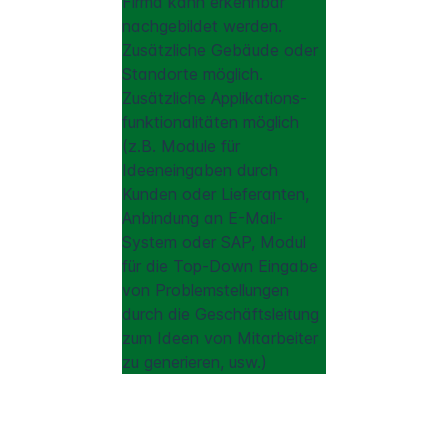
Firma kann erkennbar
nachgebildet werden.
Zusätzliche Gebäude oder
Standorte möglich.
Zusätzliche Applikations-
funktionalitäten möglich
(z.B. Module für
Ideeneingaben durch
Kunden oder Lieferanten,
Anbindung an E-Mail-
System oder SAP, Modul
für die Top-Down Eingabe
von Problemstellungen
durch die Geschäftsleitung
zum Ideen von Mitarbeiter
zu generieren, usw.)